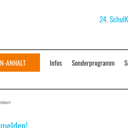
24. Schul
N-ANHALT
Infos
Sonderprogramm
S
elden!
nmelden!