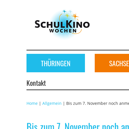
Schulkinowoche
Thüringen/Sachsen-
Anhalt
THÜRINGEN
SACHSE
Kontakt
Home
|
Allgemein
| Bis zum 7. November noch anm
Bis zum 7. November noch a